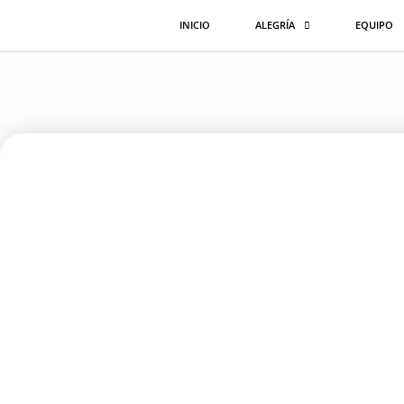
Ir
INICIO
ALEGRÍA
EQUIPO
al
contenido